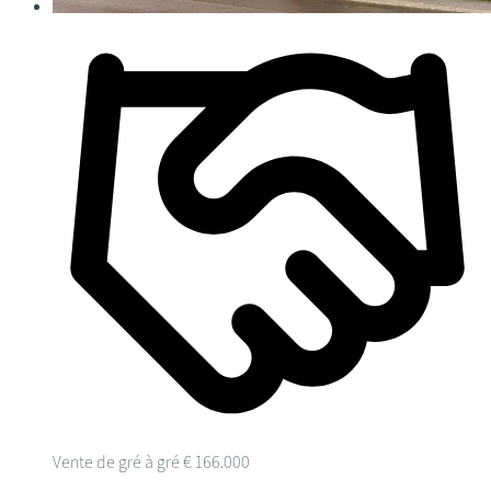
Vente de gré à gré
€ 166.000