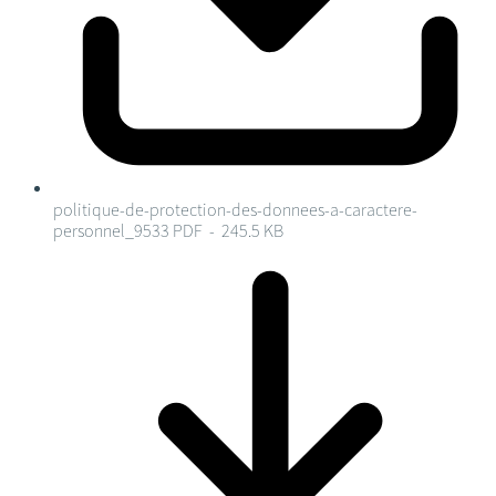
politique-de-protection-des-donnees-a-caractere-
personnel_9533
PDF - 245.5 KB