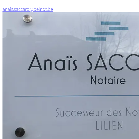
anais.saccaro@belnot.be