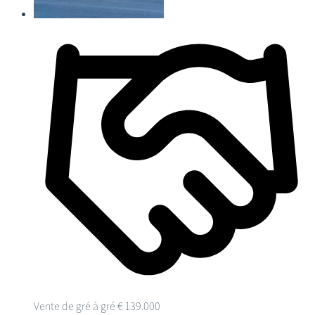
Vente de gré à gré
€ 139.000